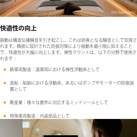
Neil Rabinowitz
快適性の向上
振動は構造伝播騒音を引き起こし、これは妨害となる騒音として知覚さ
れます。精密に設計された防振対策により振動を最小限に抑えること
で、快適性が大幅に向上します。弾性マウントは、以下の分野で使用さ
れます：
鉄車両製造：道車両における弾性浮動床として
造船：船舶における浮動床、あるいはポンプやモーターの防振装
置として
靴産業：様々な要件に対応するミッドソールとして
特殊車両製造：内装部品として