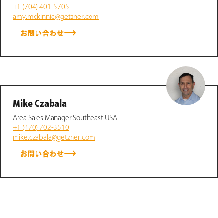
+1 (704) 401-5705
amy.mckinnie@getzner.com
お問い合わせ
Mike Czabala
Area Sales Manager Southeast USA
+1 (470) 702-3510
mike.czabala@getzner.com
お問い合わせ