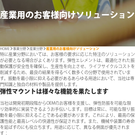
産業用のお客様向けソリューション
HOME
事業分野
産業分野
産業用のお客様向けソリューション
特に産業分野においては、お客様の要求に応じた特注のソリューション
が必要となる場合がよくあります。弾性エレメントは、最適化された振
動保護が安全性を確保し、生産性を向上させ、ライフサイクルコストを
削減するため、最良の結果を得るべく数多くの分野で使用されていま
す。振動を最小限に抑える必要があるあらゆる用途において、当社は専
門知識と独自の材料や製品を提供します。
弾性マウントは様々な機能を果たします
当社は開発初期段階からOEMのお客様を支援し、弾性防振を可能な限
り効率的に実装できるようお手伝いします。目標は常に、可能な限り振
動を最小限に抑えることである必要があります。これにより、最高の保
護性能と最高レベルの快適性が保証されます。また、機械や装置の寿命
を延ばすのにも役立ちます。用途に応じて、異なる側面が優先されま
す：